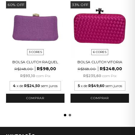
60
%
OFF
33
%
OFF
3 CORES
6 CORES
BOLSA CLUTCH RAQUEL
BOLSA CLUTCH VITORIA
R$98,00
R$248,00
R$248,00
R$368,00
R$93,10
com
Pix
R$235,60
com
Pix
4
x de
R$24,50
sem juros
5
x de
R$49,60
sem juros
COMPRAR
COMPRAR