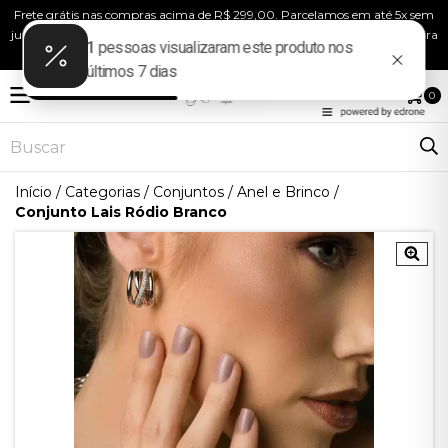
Frete grátis nas compras acima de R$ 299,00. Parcelamos em até 5x sem
juros! Use o cupom “BEMVINDA” e ganhe 10% de desconto na sua primeira
compra!
MENU
0
Início
/
Categorias
/
Conjuntos
/
Anel e Brinco
/
Conjunto Lais Ródio Branco