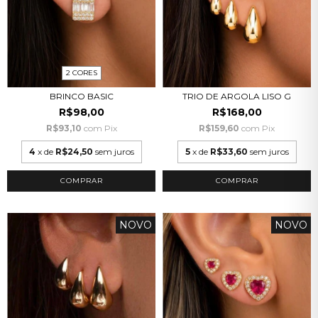
2 CORES
BRINCO BASIC
TRIO DE ARGOLA LISO G
R$98,00
R$168,00
R$93,10
com
Pix
R$159,60
com
Pix
4
x de
R$24,50
sem juros
5
x de
R$33,60
sem juros
COMPRAR
NOVO
NOVO