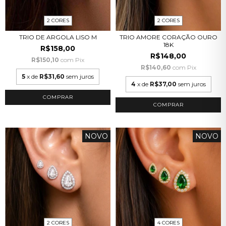
2 CORES
2 CORES
TRIO DE ARGOLA LISO M
TRIO AMORE CORAÇÃO OURO
18K
R$158,00
R$148,00
R$150,10
com
Pix
R$140,60
com
Pix
5
x de
R$31,60
sem juros
4
x de
R$37,00
sem juros
COMPRAR
COMPRAR
NOVO
NOVO
2 CORES
4 CORES