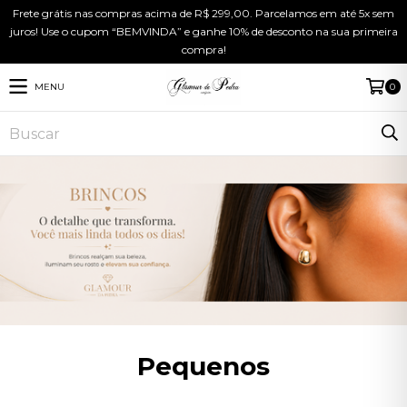
Frete grátis nas compras acima de R$ 299,00. Parcelamos em até 5x sem
juros! Use o cupom “BEMVINDA” e ganhe 10% de desconto na sua primeira
compra!
MENU
0
Pequenos