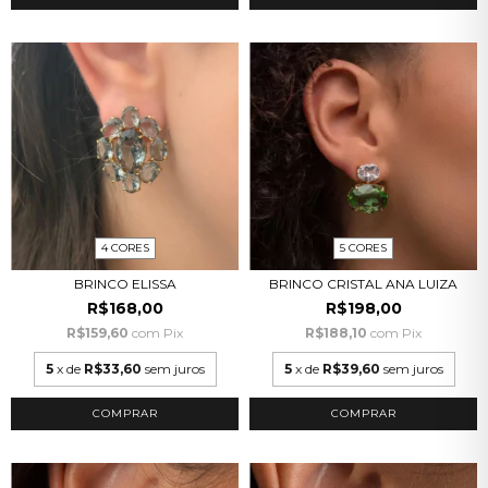
4 CORES
5 CORES
BRINCO ELISSA
BRINCO CRISTAL ANA LUIZA
R$168,00
R$198,00
R$159,60
com
Pix
R$188,10
com
Pix
5
x de
R$33,60
sem juros
5
x de
R$39,60
sem juros
COMPRAR
COMPRAR