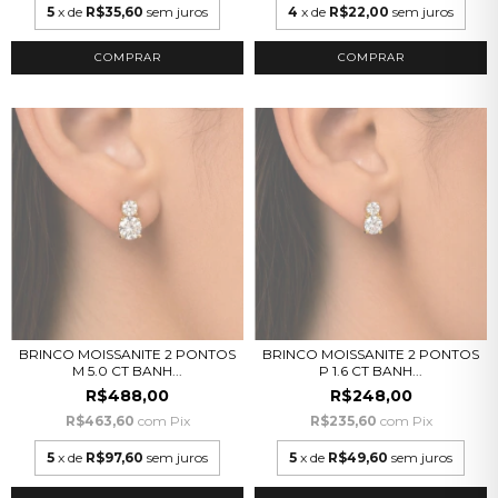
5
x de
R$35,60
sem juros
4
x de
R$22,00
sem juros
COMPRAR
BRINCO MOISSANITE 2 PONTOS
BRINCO MOISSANITE 2 PONTOS
M 5.0 CT BANH...
P 1.6 CT BANH...
R$488,00
R$248,00
R$463,60
com
Pix
R$235,60
com
Pix
5
x de
R$97,60
sem juros
5
x de
R$49,60
sem juros