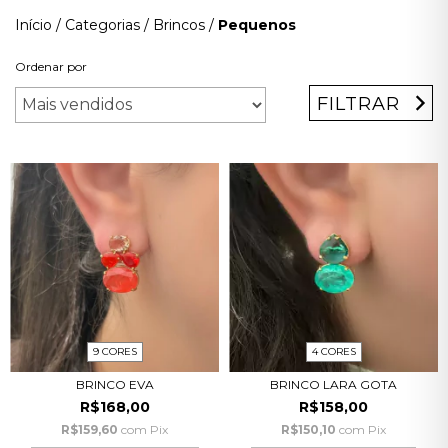
Início
/
Categorias
/
Brincos
/
Pequenos
Ordenar por
FILTRAR
9 CORES
4 CORES
BRINCO EVA
BRINCO LARA GOTA
R$168,00
R$158,00
R$159,60
com
Pix
R$150,10
com
Pix