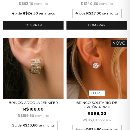
R$93,10
com
Pix
R$140,60
com
Pix
4
x de
R$24,50
sem juros
4
x de
R$37,00
sem juros
COMPRAR
COMPRAR
NOVO
2 CORES
BRINCO ARGOLA JENNIFER
BRINCO SOLITÁRIO DE
ZIRCÔNIA 8MM
R$168,00
R$98,00
R$159,60
com
Pix
R$93,10
com
Pix
5
x de
R$33,60
sem juros
4
x de
R$24,50
sem juros