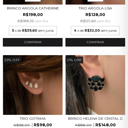
BRINCO ARGOLA CATHERINE
TRIO ARGOLA LISA
R$198,00
R$128,00
R$188,10
com
Pix
R$121,60
com
Pix
5
x de
R$39,60
sem juros
4
x de
R$32,00
sem juros
COMPRAR
COMPRAR
29
%
OFF
21
%
OFF
TRIO GOTINHA
BRINCO HELENA DE CRISTAL G
R$98,00
R$148,00
R$138,00
R$188,00