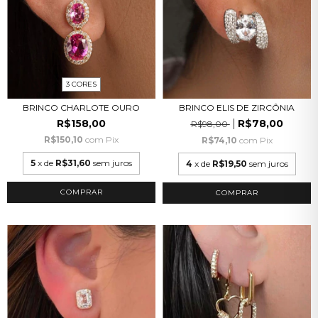
3 CORES
BRINCO CHARLOTE OURO
BRINCO ELIS DE ZIRCÔNIA
R$158,00
R$78,00
R$98,00
R$150,10
com
Pix
R$74,10
com
Pix
5
x de
R$31,60
sem juros
4
x de
R$19,50
sem juros
COMPRAR
COMPRAR