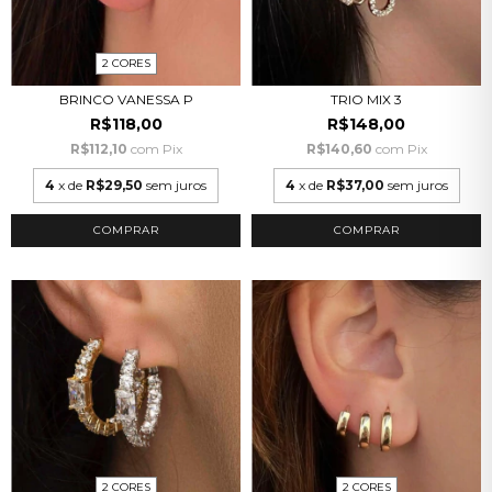
2 CORES
BRINCO VANESSA P
TRIO MIX 3
R$118,00
R$148,00
R$112,10
com
Pix
R$140,60
com
Pix
4
x de
R$29,50
sem juros
4
x de
R$37,00
sem juros
COMPRAR
2 CORES
2 CORES