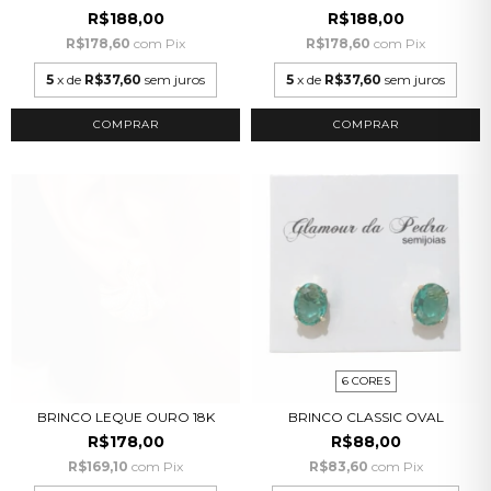
R$188,00
R$188,00
R$178,60
com
Pix
R$178,60
com
Pix
5
x de
R$37,60
sem juros
5
x de
R$37,60
sem juros
COMPRAR
COMPRAR
6 CORES
BRINCO LEQUE OURO 18K
BRINCO CLASSIC OVAL
R$178,00
R$88,00
R$169,10
com
Pix
R$83,60
com
Pix