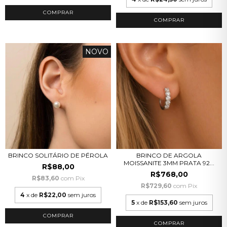
COMPRAR
COMPRAR
NOVO
BRINCO SOLITÁRIO DE PÉROLA
BRINCO DE ARGOLA
MOISSANITE 3MM PRATA 92...
R$88,00
R$768,00
R$83,60
com
Pix
R$729,60
com
Pix
4
x de
R$22,00
sem juros
5
x de
R$153,60
sem juros