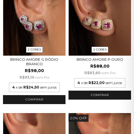
2 CORES
2 CORES
BRINCO AMORE G RÓDIO
BRINCO AMORE P OURO
BRANCO
R$88,00
R$98,00
R$83,60
com
Pix
R$93,10
com
Pix
4
x de
R$22,00
sem juros
4
x de
R$24,50
sem juros
COMPRAR
COMPRAR
20
%
OFF