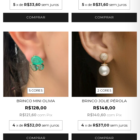
5
x de
R$33,60
sem juros
5
x de
R$31,60
sem juros
COMPRAR
COMPRAR
5 CORES
2 CORES
BRINCO MINI OLIVIA
BRINCO JOLIE PÉROLA
R$128,00
R$148,00
R$121,60
com
Pix
R$140,60
com
Pix
4
x de
R$32,00
sem juros
4
x de
R$37,00
sem juros
COMPRAR
COMPRAR