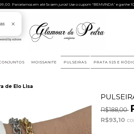
 299,00. Parcelamos em até 5x sem juros! Use o cupom “BEMVINDA” e ganhe 10
CONJUNTOS
MOISSANITE
PULSEIRAS
PRATA 925 E RÓD
ra de Elo Lisa
PULSEIR
R$188,00
R$93,10
c