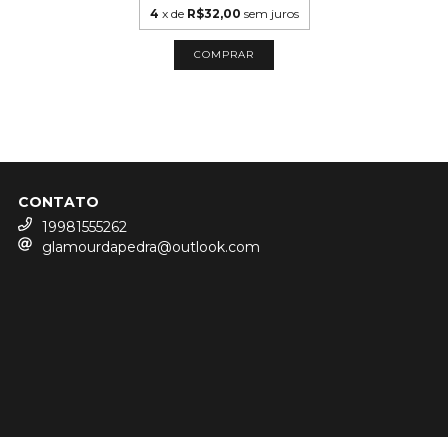
4
x de
R$32,00
sem juros
COMPRAR
CONTATO
19981555262
glamourdapedra@outlook.com