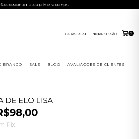
% de desconto na sua primeira compra!
0
CADASTRE-SE
INICIAR SESSÃO
IO BRANCO
SALE
BLOG
AVALIAÇÕES DE CLIENTES
A DE ELO LISA
R$98,00
om
Pix