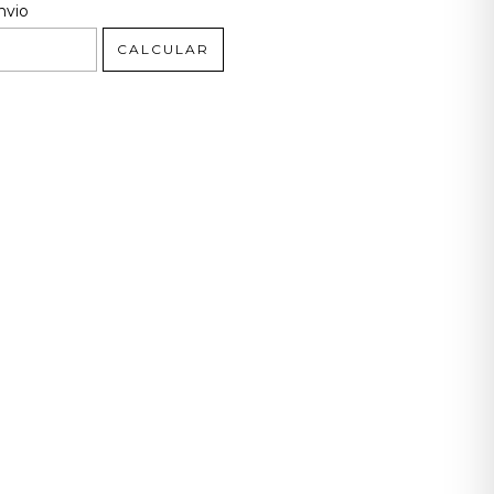
 CEP:
ALTERAR CEP
nvio
CALCULAR