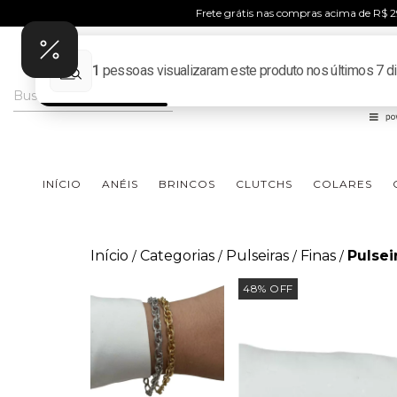
Frete grátis nas compras acima de R$
INÍCIO
ANÉIS
BRINCOS
CLUTCHS
COLARES
Início
Categorias
Pulseiras
Finas
Pulsei
/
/
/
/
48
%
OFF