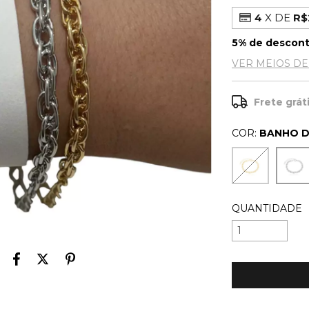
4
X DE
R$
5% de descon
VER MEIOS D
Frete grát
COR:
BANHO D
QUANTIDADE