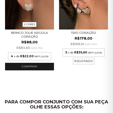
2 CORES
BRINCO JOLIE ARGOLA
TRIO CORAÇÃO
CORAÇÃO
R$178,00
R$88,00
R$169,10
com
Pix
R$83,60
com
Pix
5
x de
R$35,60
sem juros
4
x de
R$22,00
sem juros
ESGOTADO
COMPRAR
PARA COMPOR CONJUNTO COM SUA PEÇA
OLHE ESSAS OPÇÕES: