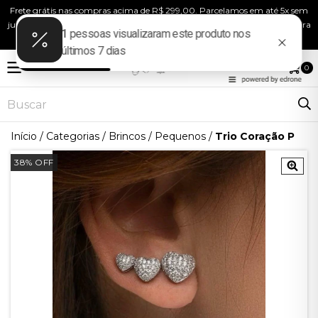
Frete grátis nas compras acima de R$ 299,00. Parcelamos em até 5x sem
juros! Use o cupom “BEMVINDA” e ganhe 10% de desconto na sua primeira
compra!
MENU
0
Início
/
Categorias
/
Brincos
/
Pequenos
/
Trio Coração P
38
%
OFF