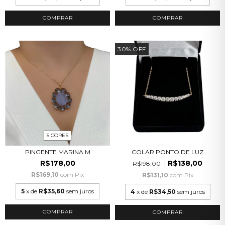
COMPRAR
COMPRAR
30
%
OFF
5 CORES
PINGENTE MARINA M
COLAR PONTO DE LUZ
R$178,00
R$138,00
R$198,00
R$169,10
com
Pix
R$131,10
com
Pix
5
x de
R$35,60
sem juros
4
x de
R$34,50
sem juros
COMPRAR