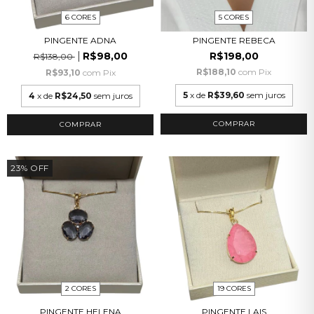
6 CORES
5 CORES
PINGENTE ADNA
PINGENTE REBECA
R$98,00
R$198,00
R$138,00
R$188,10
com
Pix
R$93,10
com
Pix
5
x de
R$39,60
sem juros
4
x de
R$24,50
sem juros
COMPRAR
COMPRAR
23
%
OFF
2 CORES
19 CORES
PINGENTE HELENA
PINGENTE LAIS