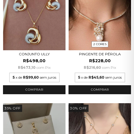
2 CORES
CONJUNTO ULLY
PINGENTE DE PÉROLA
R$498,00
R$228,00
R$473,10
com
Pix
R$216,60
com
Pix
5
x de
R$99,60
sem juros
5
x de
R$45,60
sem juros
COMPRAR
35
%
OFF
30
%
OFF