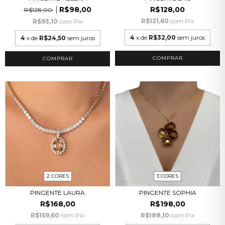
R$98,00
R$128,00
R$128,00
R$121,60
com
Pix
R$93,10
com
Pix
4
x de
R$32,00
sem juros
4
x de
R$24,50
sem juros
COMPRAR
COMPRAR
2 CORES
3 CORES
PINGENTE LAURA
PINGENTE SOPHIA
R$168,00
R$198,00
R$159,60
com
Pix
R$188,10
com
Pix