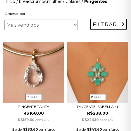
Início
/
breadcrumbs.mulher
/
Colares
/
Pingentes
Ordenar por
FILTRAR
7 CORES
8 CORES
PINGENTE TALITA
PINGENTE ISABELLA M
R$168,00
R$238,00
R$159,60
com
Pix
R$226,10
com
Pix
5
x de
R$33,60
sem juros
5
x de
R$47,60
sem juros