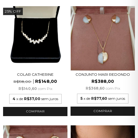
25
%
OFF
COLAR CATHERINE
CONJUNTO MARI REDONDO
R$148,00
R$388,00
R$198,00
R$368,60
com
Pix
R$140,60
com
Pix
5
x de
R$77,60
sem juros
4
x de
R$37,00
sem juros
COMPRAR