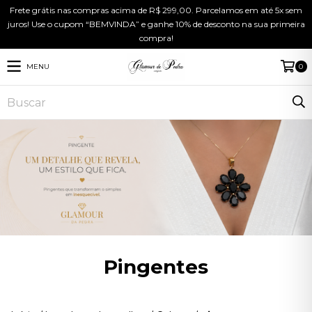
Frete grátis nas compras acima de R$ 299,00. Parcelamos em até 5x sem
juros! Use o cupom “BEMVINDA” e ganhe 10% de desconto na sua primeira
compra!
MENU
0
Pingentes