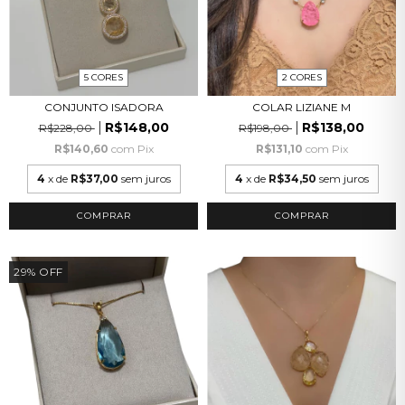
5 CORES
2 CORES
CONJUNTO ISADORA
COLAR LIZIANE M
R$148,00
R$138,00
R$228,00
R$198,00
R$140,60
com
Pix
R$131,10
com
Pix
4
x de
R$37,00
sem juros
4
x de
R$34,50
sem juros
COMPRAR
COMPRAR
29
%
OFF