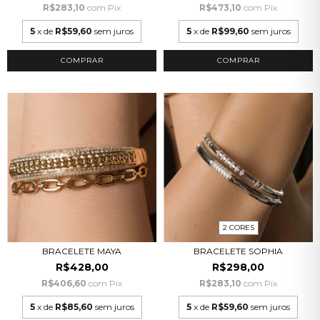
R$283,10
com
Pix
R$473,10
com
Pix
5
x de
R$59,60
sem juros
5
x de
R$99,60
sem juros
COMPRAR
2 CORES
BRACELETE MAYA
BRACELETE SOPHIA
R$428,00
R$298,00
R$406,60
com
Pix
R$283,10
com
Pix
5
x de
R$85,60
sem juros
5
x de
R$59,60
sem juros