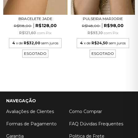
BRACELETE JADE
PULSEIRA MARJORIE
R$128,00
R$98,00
R$198,00
R$148,00
R$121,60
com
Pix
R$93,10
com
Pix
4
x de
R$32,00
sem juros
4
x de
R$24,50
sem juros
ESGOTADO
ESGOTADO
NAVEGAÇÃO
Avaliações de Clientes
Como Comprar
Formas de Pagamento
FAQ Dúvidas Frequentes
Garantia
Politica de Frete