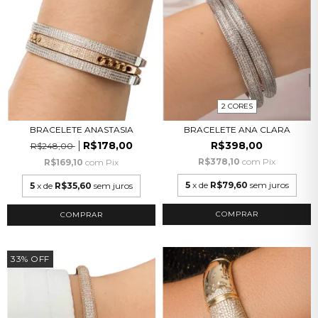
2 CORES
BRACELETE ANASTASIA
BRACELETE ANA CLARA
R$178,00
R$398,00
R$248,00
R$378,10
com
Pix
R$169,10
com
Pix
5
x de
R$79,60
sem juros
5
x de
R$35,60
sem juros
COMPRAR
33
%
OFF