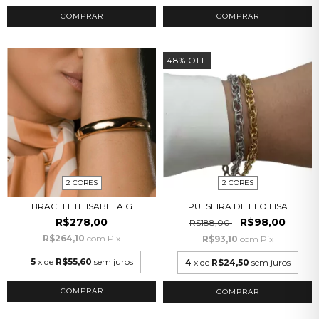
COMPRAR
48
%
OFF
2 CORES
2 CORES
BRACELETE ISABELA G
PULSEIRA DE ELO LISA
R$278,00
R$98,00
R$188,00
R$264,10
com
Pix
R$93,10
com
Pix
5
x de
R$55,60
sem juros
4
x de
R$24,50
sem juros
COMPRAR
COMPRAR