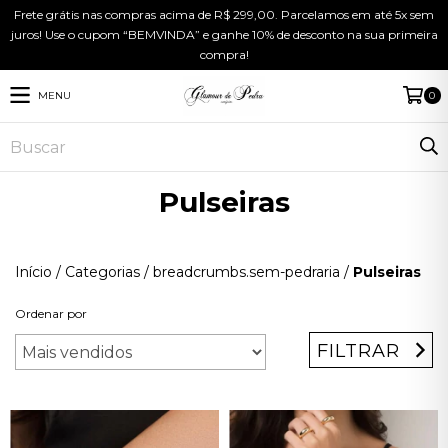
Frete grátis nas compras acima de R$ 299,00. Parcelamos em até 5x sem
juros! Use o cupom “BEMVINDA” e ganhe 10% de desconto na sua primeira
compra!
MENU
0
Pulseiras
Início
/
Categorias
/
breadcrumbs.sem-pedraria
/
Pulseiras
Ordenar por
FILTRAR