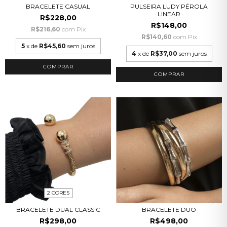
BRACELETE CASUAL
PULSEIRA LUDY PÉROLA
LINEAR
R$228,00
R$148,00
R$216,60
com
Pix
R$140,60
com
Pix
5
x de
R$45,60
sem juros
4
x de
R$37,00
sem juros
2 CORES
BRACELETE DUAL CLASSIC
BRACELETE DUO
R$298,00
R$498,00