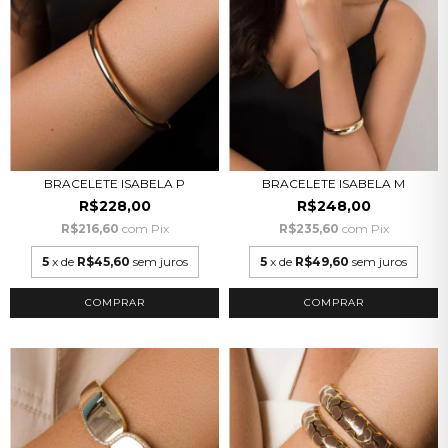
BRACELETE ISABELA P
BRACELETE ISABELA M
R$228,00
R$248,00
R$216,60
com
Pix
R$235,60
com
Pix
5
x de
R$45,60
sem juros
5
x de
R$49,60
sem juros
COMPRAR
COMPRAR