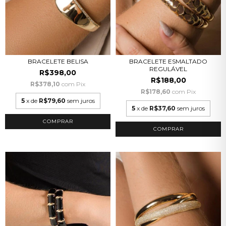
BRACELETE BELISA
BRACELETE ESMALTADO
REGULÁVEL
R$398,00
R$188,00
R$378,10
com
Pix
R$178,60
com
Pix
5
x de
R$79,60
sem juros
5
x de
R$37,60
sem juros