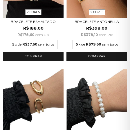
2 CORES
2 CORES
BRACELETE ESMALTADO
BRACELETE ANTONELLA
R$188,00
R$398,00
R$178,60
com
Pix
R$378,10
com
Pix
5
x de
R$37,60
sem juros
5
x de
R$79,60
sem juros
COMPRAR
COMPRAR