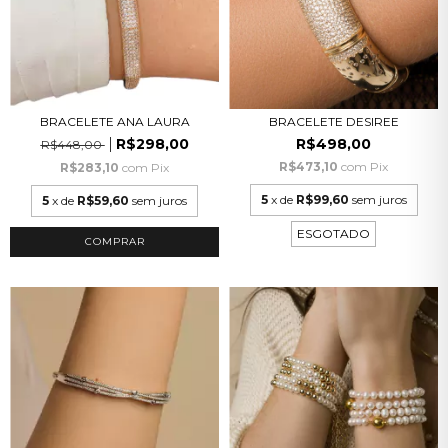
BRACELETE ANA LAURA
BRACELETE DESIREE
R$298,00
R$498,00
R$448,00
R$473,10
com
Pix
R$283,10
com
Pix
5
x de
R$99,60
sem juros
5
x de
R$59,60
sem juros
ESGOTADO