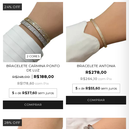
24
%
OFF
2 CORES
BRACELETE CARMINA PONTO
BRACELETE ANTONIA
DE LUZ
R$278,00
R$188,00
R$248,00
R$264,10
com
Pix
R$178,60
com
Pix
5
x de
R$55,60
sem juros
5
x de
R$37,60
sem juros
COMPRAR
28
%
OFF