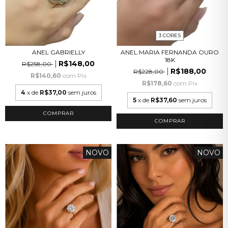
3 CORES
ANEL GABRIELLY
ANEL MARIA FERNANDA OURO
18K
R$148,00
R$258,00
R$188,00
R$228,00
R$140,60
com
Pix
R$178,60
com
Pix
4
x de
R$37,00
sem juros
5
x de
R$37,60
sem juros
COMPRAR
COMPRAR
NOVO
NOVO