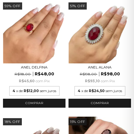
59
%
OFF
51
%
OFF
ANEL DELFINA
ANEL ALANA
R$48,00
R$98,00
R$118,00
R$198,00
R$45,60
com
Pix
R$93,10
com
Pix
4
x de
R$12,00
sem juros
4
x de
R$24,50
sem juros
COMPRAR
COMPRAR
18
%
OFF
15
%
OFF