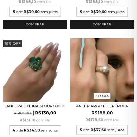
R$188,10
com
Pix
R$188,10
com
Pix
5
x de
R$39,60
sem juros
5
x de
R$39,60
sem juros
COMPRAR
COMPRAR
18
%
OFF
2 CORES
ANEL VALENTINA M OURO 18 K
ANEL MARGOT DE PÉROLA
R$138,00
R$188,00
R$168,00
R$178,60
com
Pix
R$131,10
com
Pix
5
x de
R$37,60
sem juros
4
x de
R$34,50
sem juros