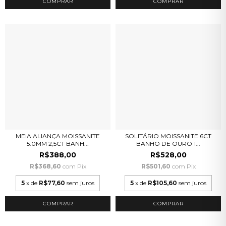
COMPRAR
COMPRAR
MEIA ALIANÇA MOISSANITE
SOLITÁRIO MOISSANITE 6CT
5.0MM 2,5CT BANH...
BANHO DE OURO 1...
R$388,00
R$528,00
R$368,60
com
Pix
R$501,60
com
Pix
5
x de
R$77,60
sem juros
5
x de
R$105,60
sem juros
COMPRAR
COMPRAR