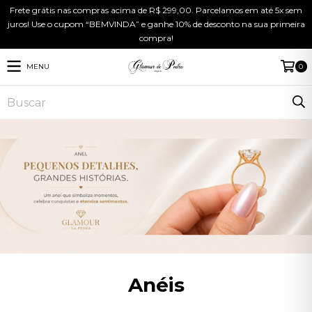
Frete grátis nas compras acima de R$ 299,00. Parcelamos em até 5x sem
juros! Use o cupom “BEMVINDA” e ganhe 10% de desconto na sua primeira
compra!
MENU
0
Anéis