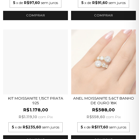
5
x de
R$97,60
sem juros
5
x de
R$91,60
sem juros
COMPRAR
COMPRAR
KIT MOISSANITE 1,15CT PRATA
ANEL MOISSANITE 5,6CT BANHO
925
DE OURO 18K
R$1.178,00
R$588,00
R$1.119,10
com
Pix
R$558,60
com
Pix
5
x de
R$235,60
sem juros
5
x de
R$117,60
sem juros