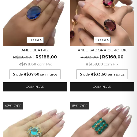
2 CORES
2 CORES
ANEL BEATRIZ
ANEL ISADORA OURO 18K
R$188,00
R$168,00
R$228,00
R$198,00
R$178,60
com
Pix
R$159,60
com
Pix
5
x de
R$37,60
sem juros
5
x de
R$33,60
sem juros
COMPRAR
COMPRAR
43
%
OFF
18
%
OFF