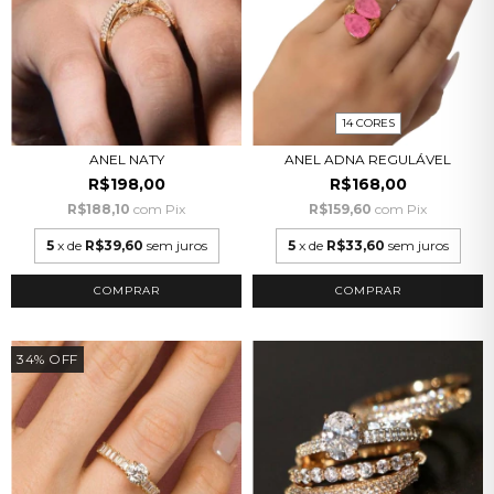
14 CORES
ANEL NATY
ANEL ADNA REGULÁVEL
R$198,00
R$168,00
R$188,10
com
Pix
R$159,60
com
Pix
5
x de
R$39,60
sem juros
5
x de
R$33,60
sem juros
COMPRAR
COMPRAR
34
%
OFF