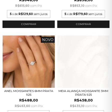
R$648,00
R$898,00
R$615,60
com
Pix
R$853,10
com
Pix
5
x de
R$129,60
sem juros
5
x de
R$179,60
sem juros
COMPRAR
COMPRAR
NOVO
ANEL MOISSANITES 6MM PRATA
MEIA ALIANÇA MOISSANITE 3MM
925
PRATA 925
R$488,00
R$458,00
R$463,60
com
Pix
R$435,10
com
Pix