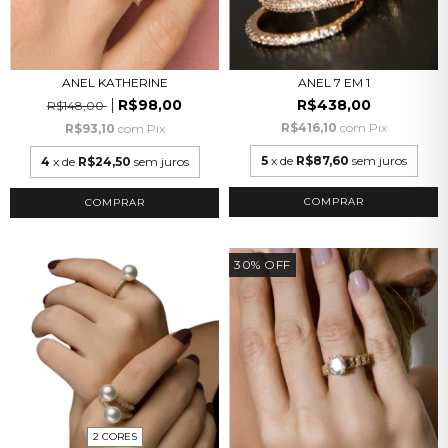
ANEL KATHERINE
ANEL 7 EM 1
R$98,00
R$438,00
R$148,00
R$416,10
com
Pix
R$93,10
com
Pix
5
x de
R$87,60
sem juros
4
x de
R$24,50
sem juros
COMPRAR
COMPRAR
30
%
OFF
2 CORES