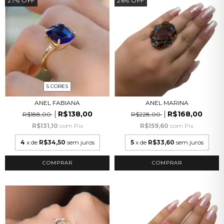
27
%
OFF
26
%
OFF
5 CORES
ANEL FABIANA
ANEL MARINA
R$138,00
R$168,00
R$188,00
R$228,00
R$131,10
com
Pix
R$159,60
com
Pix
4
x de
R$34,50
sem juros
5
x de
R$33,60
sem juros
COMPRAR
COMPRAR