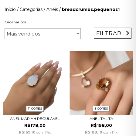
Início
/
Categorias
/
Anéis
/
breadcrumbs.pequenos1
Ordenar por
FILTRAR
11 CORES
3 CORES
ANEL MARIAH REGULÁVEL
ANEL TALITA
R$178,00
R$198,00
R$169,10
com
Pix
R$188,10
com
Pix